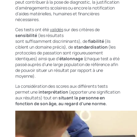
peut contribuer à la pose de diagnostic, la justification
d’aménagements scolaires ou encore la notification
d’aides matérielles, humaines et financières
nécessaires.
Ces tests ont été
validés
sur des critères de
sensibilité
(les résultats
sont suffisamment discriminants),
de
fiabilité
(ils
ciblent un domaine précis), de
standardisation
(les
protocoles de passation sont rigoureusement
identiques) ainsi que d’
étalonnage
(chaque test a été
passé auprès d’une large population de référence afin
de pouvoir situer un résultat par rapport à une
moyenne).
La considération des scores aux différents tests
permet une
interprétation
(apporter une signification
aux résultats) tout en
situant la personne en
fonction de son âge, au regard d’une norme.