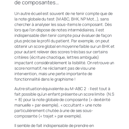
de composantes…
Un autre écueil est souvent de ne tenir compte que de
la note globale du test (M ABC, BHK, NP Mot…), sans
chercher à analyser les sous-items le composant. Dès
lors que l’on dispose de notes intermédiaires, il est
indispensable d’en tenir compte pour évaluer de façon
plus précise le profil du patient. Par exemple, on peut
obtenir un score global en moyenne faible sur un BHK et
pour autant relever des scores très bas sur certains
critères (écriture chaotique, lettres ambiguës)
impactant considérablement la lisibilité. On retrouve un
score normatif, ne réclamant pas de visu une
intervention, mais une perte importante de
fonctionnalité dans le graphisme !
Autre situation équivalente au M-ABC 2 : Il est tout à
fait possible qu’un enfant présente un score limite (N.S
= 8) pour la note globale de composante («
dextérité
manuelle » par exemple)
, « occultant » une note
particulièrement chutée à une de ses
sous-
composante (« trajet » par exemple).
Il semble de fait indispensable de prendre en