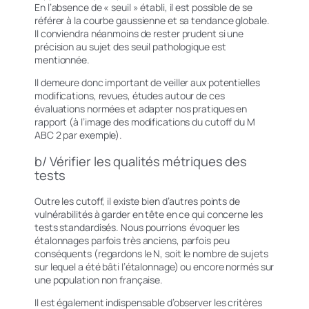
En l’absence de « seuil » établi, il est possible de se
référer à la courbe gaussienne et sa tendance globale.
Il conviendra néanmoins de rester prudent si une
précision au sujet des seuil pathologique est
mentionnée.
Il demeure donc important de veiller aux potentielles
modifications, revues, études autour de ces
évaluations normées et adapter nos pratiques en
rapport (à l’image des modifications du cutoff du M
ABC 2 par exemple).
b/ Vérifier les qualités métriques des
tests
Outre les cutoff, il existe bien d’autres points de
vulnérabilités à garder en tête en ce qui concerne les
tests standardisés. Nous pourrions évoquer les
étalonnages
parfois très anciens, parfois peu
conséquents (regardons le N, soit le nombre de sujets
sur lequel a été bâti l’étalonnage) ou encore normés sur
une population non française.
Il est également indispensable d’observer les critères