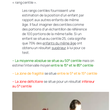
« rang centile ».
Les rangs centiles fournissent une
estimation de la position d’un enfant par
rapport aux autres enfants de même
âge. Il faut imaginer des centiles comme
des portions d’un échantillon de référence
de 100 portions de la même taille. Si un
enfant se situe au centile 25, cela signifie
que 75% des
enfants du même âge
ont
obtenu un résultat
supérieur
à lui pour ce
test.
– La moyenne absolue se situe au 50° centile
mais on
estime l’intervalle moyen
entre le 15° et le 85° centile
– La zone de fragilité
se situe
entre le 5° et le 15° centile
– La zone déficitaire
se situe pour un résultat
inférieur
au 5° centile