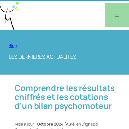
Aller
au
contenu
Blog
LES DERNIERES ACTUALITES
Comprendre les résultats
chiffrés et les cotations
d’un bilan psychomoteur
Mise à jour :
Octobre 2024
(Aurélien D’Ignazio,