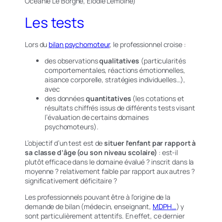
Oceanie Le Borgne, Elodie Lemoine)
Les tests
Lors du
bilan psychomoteur
, le professionnel croise :
des observations
qualitatives
(particularités
comportementales, réactions émotionnelles,
aisance corporelle, stratégies individuelles…),
avec
des données
quantitatives
(les cotations et
résultats chiffrés issus de différents tests visant
l’évaluation de certains domaines
psychomoteurs).
L’objectif d’un test est de
situer l’enfant par rapport à
sa classe d’âge
(ou son niveau scolaire)
: est-il
plutôt efficace dans le domaine évalué ? inscrit dans la
moyenne ? relativement faible par rapport aux autres ?
significativement déficitaire ?
Les professionnels pouvant être à l’origine de la
demande de bilan (médecin, enseignant,
MDPH…
) y
sont particulièrement attentifs. En effet, ce dernier