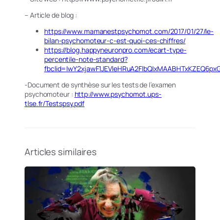
– Article de blog :
https://www.mamanestpsychomot.com/2017/01/27/le-
bilan-psychomoteur-c-est-quoi-ces-chiffres/
https://blog.happyneuronpro.com/ecart-type-
percentile-note-standard?
fbclid=IwY2xjawF1JEVleHRuA2FlbQIxMAABHTxKZEQ6
-Document de synthèse sur les tests de l’examen
psychomoteur :
http://www.psychomot.ups-
tlse.fr/Testspsy.pdf
Articles similaires