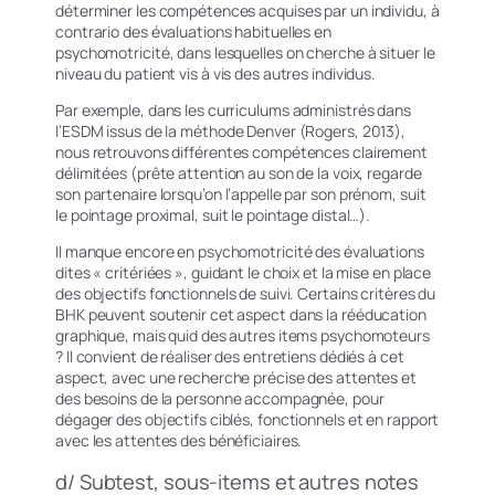
déterminer les compétences acquises par un individu, à
contrario des évaluations habituelles en
psychomotricité, dans lesquelles on cherche à situer le
niveau du patient vis à vis des autres individus.
Par exemple, dans les curriculums administrés dans
l’ESDM issus de la méthode Denver (Rogers, 2013),
nous retrouvons différentes compétences clairement
délimitées (prête attention au son de la voix, regarde
son partenaire lorsqu’on l’appelle par son prénom, suit
le pointage proximal, suit le pointage distal…).
Il manque encore en psychomotricité des évaluations
dites « critériées », guidant le choix et la mise en place
des objectifs fonctionnels de suivi. Certains critères du
BHK peuvent soutenir cet aspect dans la rééducation
graphique, mais quid des autres items psychomoteurs
? Il convient de réaliser des entretiens dédiés à cet
aspect, avec une recherche précise des attentes et
des besoins de la personne accompagnée, pour
dégager des objectifs ciblés, fonctionnels et en rapport
avec les attentes des bénéficiaires.
d/ Subtest, sous-items et autres notes