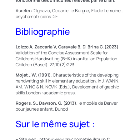
fonctionnel des difficultés relevées par le bilan.
Aurélien D’Ignazio, Oceanie Le Borgne, Elodie Lemoine, ,
psychomotriciens D.E
Bibliographie
Loizzo A, Zaccaria V, Caravale B, Di Brina C. (2023)
.
Validation of the Concise Assessment Scale for
Children’s Handwriting (BHK) in an Italian Population.
Children (Basel). 27;10(2):223
Mojet J.W. (1991
). Characteristics of the developing
handwriting skill in elementary éducation. In J. WANN,
AM. WING & N. NOVIK (Eds.), Development of graphic
skills.London : academic press.
Rogers, S., Dawson, G. (2013)
. le modèle de Denver
pour jeunes enfant. Dunod
Sur le même sujet :
– Site web : https://www.psychometrie.jlroulin.fr